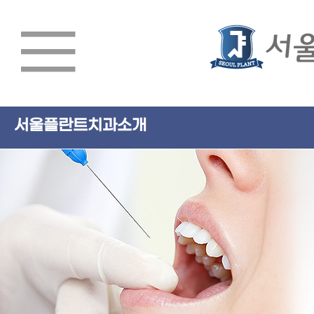
서울플란트치과소개
서울플란트치과소개
임플란트
치아교정
심미치료/일반진료