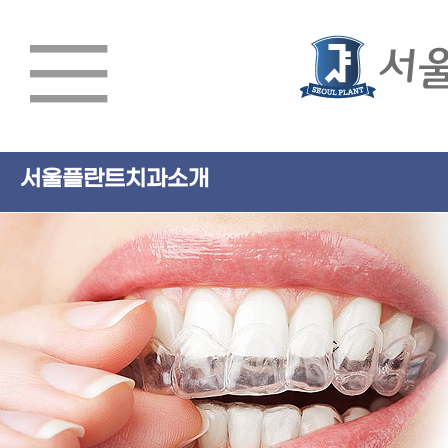
서울플란트치과소개
서울플란트치과소개
임플란트
치아교정
심미치료/일반진료