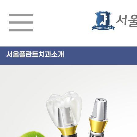
서울플란트치과소개
서울플란트치과소개
임플란트
치아교정
심미치료/일반진료